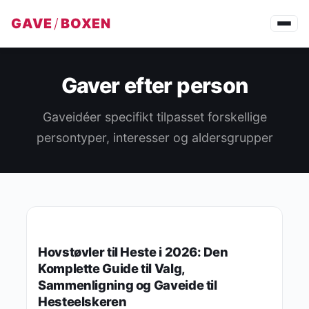
GAVE
/
BOXEN
Gaver efter person
Gaveidéer specifikt tilpasset forskellige
persontyper, interesser og aldersgrupper
GAVER EFTER PERSON
Hovstøvler til Heste i 2026: Den
Komplette Guide til Valg,
Sammenligning og Gaveide til
Hesteelskeren