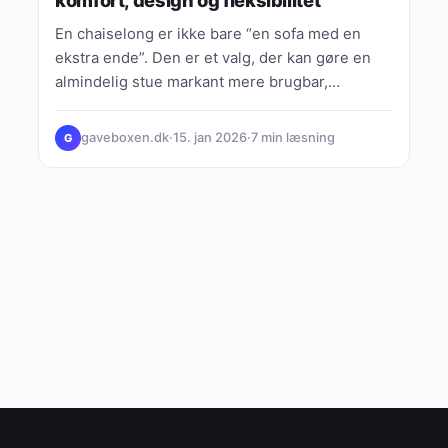
En chaiselong er ikke bare “en sofa med en
ekstra ende”. Den er et valg, der kan gøre en
almindelig stue markant mere brugbar,…
gaveboxen.dk
·
15. jan 2026
·
7 min læsning
G