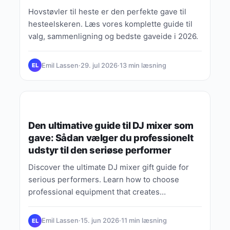
Hovstøvler til heste er den perfekte gave til
hesteelskeren. Læs vores komplette guide til
valg, sammenligning og bedste gaveide i 2026.
Emil Lassen
·
29. jul 2026
·
13 min læsning
EL
GAVER EFTER PERSON
Den ultimative guide til DJ mixer som
gave: Sådan vælger du professionelt
udstyr til den seriøse performer
Discover the ultimate DJ mixer gift guide for
serious performers. Learn how to choose
professional equipment that creates
unforgettable live experiences in 2026.
Emil Lassen
·
15. jun 2026
·
11 min læsning
EL