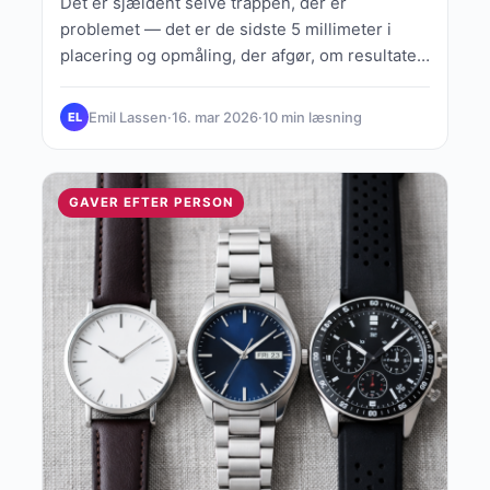
Det er sjældent selve trappen, der er
problemet — det er de sidste 5 millimeter i
placering og opmåling, der afgør, om resultatet
ser…
Emil Lassen
·
16. mar 2026
·
10 min læsning
EL
GAVER EFTER PERSON