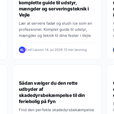
komplette guide til udstyr,
mængder og serveringsteknik i
Vejle
Lær at servere fadøl og slush ice som en
professionel. Komplet guide til udstyr,
mængder og teknik til dine fester i Vejle.
Emil Lassen
·
14. jul 2026
·
12 min læsning
EL
GAVEBUGGETTET
Sådan vælger du den rette
udbyder af
skadedyrsbekæmpelse til din
feriebolig på Fyn
Find den perfekte skadedyrsbekæmpelse