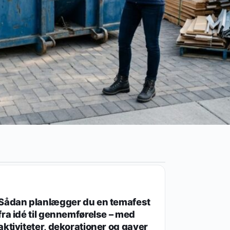
GAVER EFTER LEJLIGHED
Sådan planlægger du en temafest
fra idé til gennemførelse – med
aktiviteter, dekorationer og gaver