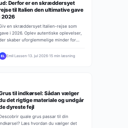
ud: Derfor er en skræddersyet
rejse til Italien den ultimative gave
i 2026
Giv en skræddersyet Italien-rejse som
gave i 2026. Oplev autentiske oplevelser,
der skaber uforglemmelige minder for
hele livet.
Emil Lassen
·
13. jul 2026
·
15 min læsning
EL
GAVEBUGGETTET
Grus til indkørsel: Sådan vælger
du det rigtige materiale og undgår
de dyreste fejl
Descobrir quale grus passar til din
indkørsel? Læs hvordan du vælger det