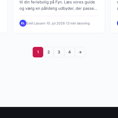
til din feriebolig på Fyn. Læs vores guide
og vælg en pålidelig udbyder, der passer
til dit sommerhus.
Emil Lassen
·
10. jul 2026
·
13 min læsning
EL
1
2
3
4
→