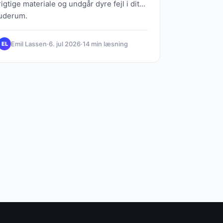
rigtige materiale og undgår dyre fejl i dit
uderum.
Emil Lassen
·
6. jul 2026
·
14 min læsning
EL