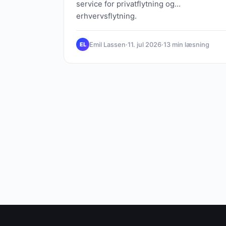
service for privatflytning og
erhvervsflytning.
Emil Lassen
·
11. jul 2026
·
13 min læsning
EL