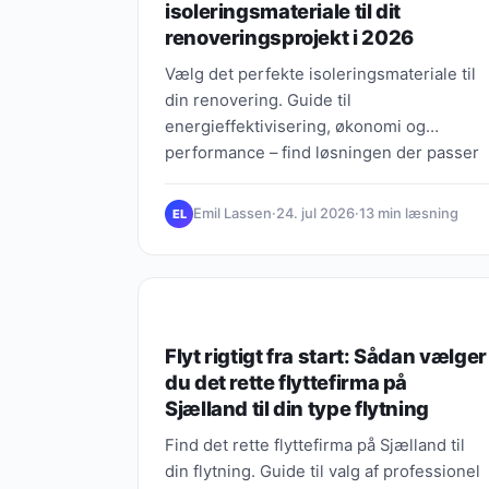
isoleringsmateriale til dit
renoveringsprojekt i 2026
Vælg det perfekte isoleringsmateriale til
din renovering. Guide til
energieffektivisering, økonomi og
performance – find løsningen der passer
dit projekt.
Emil Lassen
·
24. jul 2026
·
13 min læsning
EL
GAVER EFTER LEJLIGHED
Flyt rigtigt fra start: Sådan vælger
du det rette flyttefirma på
Sjælland til din type flytning
Find det rette flyttefirma på Sjælland til
din flytning. Guide til valg af professionel