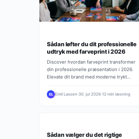
Sådan løfter du dit professionelle
udtryk med farveprint i 2026
Discover hvordan farveprint transformer
din professionelle præsentation i 2026.
Elevate dit brand med moderne trykt
materiale til møder og pitches.
Emil Lassen
·
30. jul 2026
·
12 min læsning
EL
GAVEBUGGETTET
Sådan vælger du det rigtige