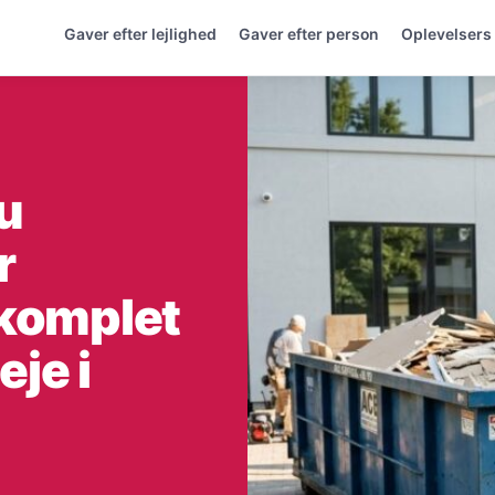
Gaver efter lejlighed
Gaver efter person
Oplevelsers
u
r
 komplet
eje i