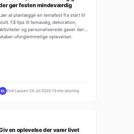
der gør festen mindeværdig
Lær at planlægge en temafest fra start til
slutt. Få tips til temavalg, dekoration,
aktiviteter og personaliserede gaver der
skaber uforglemmelige oplevelser.
Emil Lassen
·
24. jul 2026
·
13 min læsning
EL
OPLEVELSERS VÆRDI
Giv en oplevelse der varer livet