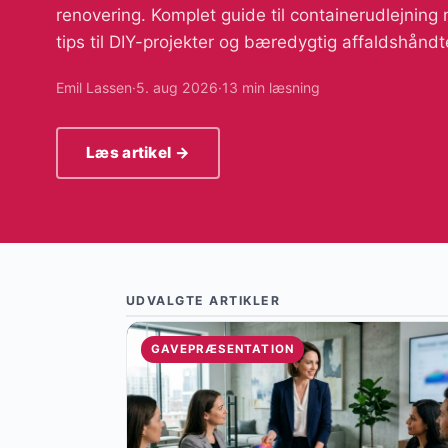
renovering. Komplet guide til containerudlejning
tips til DIY-projekter og bæredygtig affaldshåndt
Emil Lassen
·
5. aug 2026
·
13 min læsning
Læs artikel →
UDVALGTE ARTIKLER
GAVEPRÆSENTATION