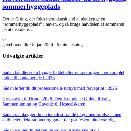
sommerhyggeplads
Der er få ting, der føles mere dansk end at planlægge en
“sommerhyggeplads” i haven, og så bruge halvdelen af sommeren
på at diskutere…
G
gaveboxen.dk
·
8. jan 2026
·
6 min læsning
Udvalgte artikler
Sådan håndterer du byggeaffaldet efter renoveringen – en komplet
guide til containerleje i 2026
Sådan løfter du dit professionelle udtryk med farveprint i 2026
Hovstøvler til Heste i 2026: Den Komplette Guide til Valg,
Sammenligning og Gaveide til Hesteelskeren
Sådan planlægger du en temafest fra idé til gennemførelse – med
aktiviteter, dekorationer og gaver der gør festen mindeværdig
Sådan vælger du det rigtige isoleringsmateriale til dit