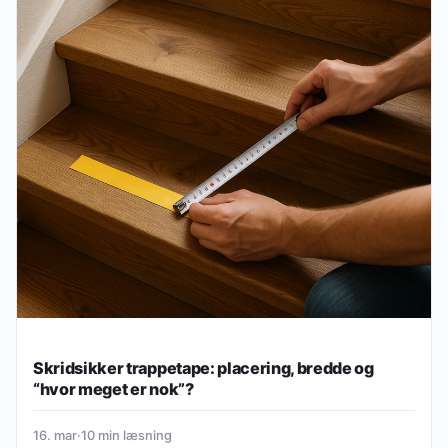
Skridsikker trappetape: placering, bredde og
“hvor meget er nok”?
16. mar
·
10 min læsning